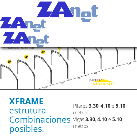
Togg
navi
EQUIPAMIENTOS DE
ACERO
XFRAME
Pilares
3.30
,
4.10
e
5.10
estrutura
metros.
Combinaciones
Vigas
3.30
,
4.10
e
5.10
posibles.
metros.