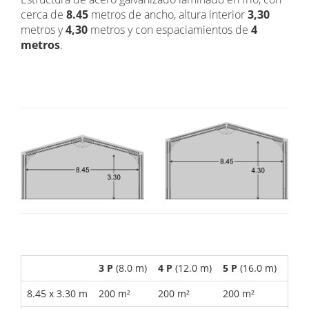
cerca de
8.45
metros de ancho, altura interior
3,30
metros y
4,30
metros y con espaciamientos de
4
metros
.
3 P
(8.0 m)
4 P
(12.0 m)
5 P
(16.0 m)
6 P
(
8.45 x 3.30 m
200 m²
200 m²
200 m²