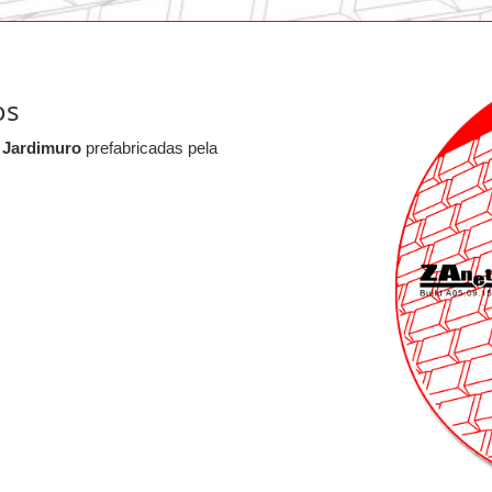
os
s
Jardimuro
prefabricadas pela