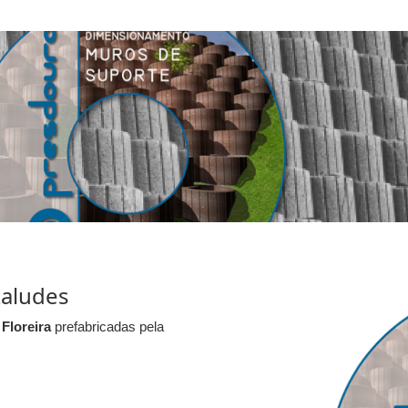
taludes
s
Floreira
prefabricadas pela