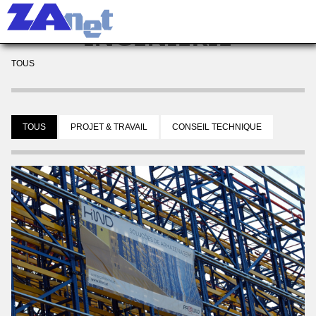
Togg
INGÉNIERIE
navi
TOUS
TOUS
PROJET & TRAVAIL
CONSEIL TECHNIQUE