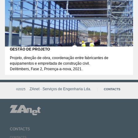
GESTÃO DE PROJETO
Projeto, direção de obra, coordenação entre fabricantes de
equipamentos e empreitada de construção civil.
Delitimbers, Fase 2, Proença-a-nova, 2021.
ZAnet · Serviços de Engenharia Lda.
©2025
|
CONTACTS
CONTACTS
CONTACTS